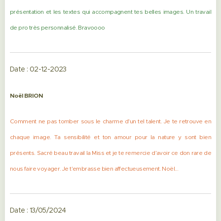
présentation et les textes qui accompagnent tes belles images. Un travail
de pro très personnalisé. Bravoooo
Date : 02-12-2023
Noël BRION
Comment ne pas tomber sous le charme d'un tel talent. Je te retrouve en
chaque image. Ta sensibilité et ton amour pour la nature y sont bien
présents. Sacré beau travail la Miss et je te remercie d'avoir ce don rare de
nous faire voyager. Je t'embrasse bien affectueusement. Noël...
Date : 13/05/2024