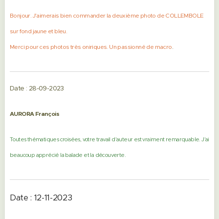
Bonjour. J'aimerais bien commander la deuxième photo de COLLEMBOLE
sur fond jaune et bleu.
Merci pour ces photos très oniriques. Un passionné de macro
.
Date : 28-09-2023
AURORA François
Toutes thématiques croisées, votre travail d'auteur est vraiment remarquable. J'ai
beaucoup apprécié la balade et la découverte.
Date : 12-11-2023