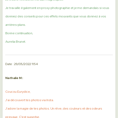
Je travaille également en proxy-photographie et je me demandais si vous
donniez des conseils pour ces effets mouvants que vous donnez à vos
arrières-plans.
Bonne continuation,
Aurelia Brunet.
Date : 29/05/2022 11:54
Nathalie M :
Coucou Eurydice,
J'ai découvert tes photos via Insta.
J'adore la magie de tes photos. Un rêve, des couleurs et des odeurs
presque. C'est superbe.