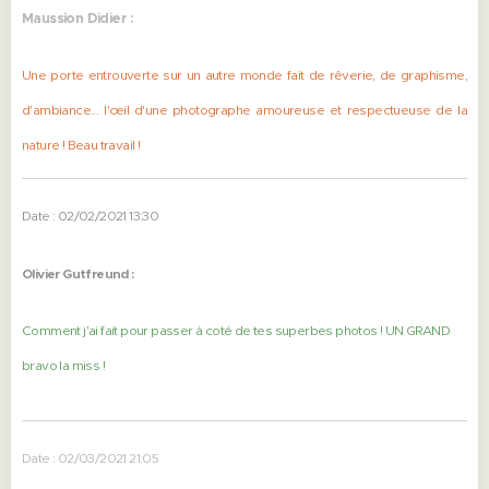
Maussion Didier :
Une porte entrouverte sur un autre monde fait de rêverie, de graphisme,
d'ambiance... l'œil d'une photographe amoureuse et respectueuse de la
nature ! Beau travail !
Date : 02/02/2021 13:30
Olivier Gutfreund :
Comment j'ai fait pour passer à coté de tes superbes photos ! UN GRAND
bravo la miss !
Date : 02/03/2021 21:05