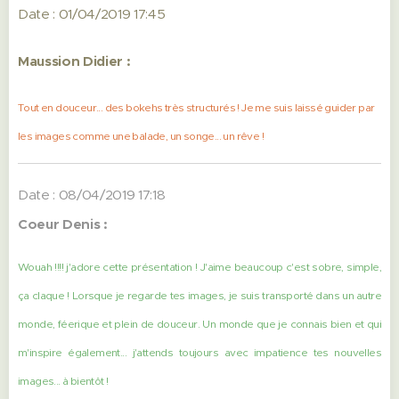
Date : 01/04/2019 17:45
Maussion Didier :
Tout en douceur... des bokehs très structurés ! Je me suis laissé guider par
les images comme une balade, un songe... un rêve !
Date : 08/04/2019 17:18
Coeur Denis :
Wouah !!!! j'adore cette présentation ! J'aime beaucoup c'est sobre, simple,
ça claque ! Lorsque je regarde tes images, je suis transporté dans un autre
monde, féerique et plein de douceur. Un monde que je connais bien et qui
m'inspire également... j'attends toujours avec impatience tes nouvelles
images... à bientôt !