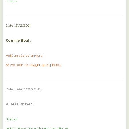
images.
Date : 21/12/2021
Corinne Boul :
Voilà un très bel univers
.
Bravo pour ces magnifiques photos.
Date : 09/04/2022 18:18
Aurelia Brunet
:
Bonjour,
Je trouve vos bokeh floraux magnifiques.