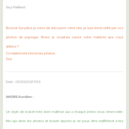
Guy Paillard :
Bonsoir Eurydice je viens de découvrir votre site, je suis émerveillé par vos
photos de paysage. Bravo je voudrais savoir votre matériel que vous
utilisez ?
Cordialement et bonnes photos.
Guy.
Date : 03/03/2021 11:53
ANDRE Aurélien :
Un style de bokeh très bien maîtrisé qui a chaque photo nous émerveille.
Moi qui aime les photos et bokeh épurés je ne peux être indifférent à tes